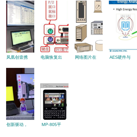
客厅滑雪
目管理视野
立医疗科技
故障停机的
计算机软硬
下ECS产品
公司深耕数
时间及时长
件及辅助设
系统漏洞防
字医疗终端
备零售新体
护的最佳辅
市场
验
助工具
凤凰创壹携
电脑恢复出
网络图片在
AES硬件与
8大金牌产
厂设置中途
计算机软硬
计算机辅助
品亮相武汉
断电导致无
件及辅助设
设备深度解
第51届高教
法操作——
备零售中的
析
仪器设备展
应急处理全
应用与策略
示会 助推
指南
计算机软硬
件零售新生
创新驱动，
MP-805平
态
智造未来
板电脑 集