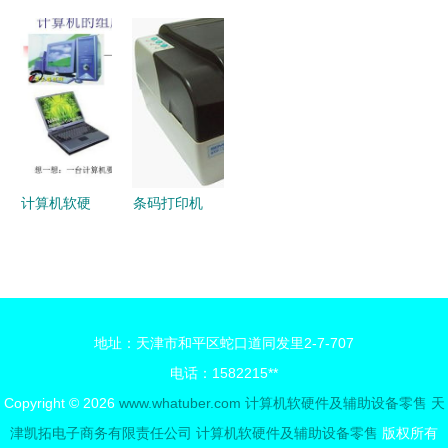
回答原文变
拟、半虚拟
在杭州成立
上海成立新
件器材大全
更产生根节
与硬件辅助
科技公司，
公司，聚焦
从主机到外
点;确保全
虚拟化 计
布局AI软件
计算机软硬
设，认知、
文上下文都
算机软硬件
与硬件零售
件及辅助设
整理与选购
在自洽基；
及辅助设备
业务
备零售业务
全面指南
清定收约束
的演化之路
合.\n作为一
计算机软硬
条码打印机
次尽量平衡
件系统及其
高清图鉴
复杂需求。
零售市场探
常州雨田电
以便明确差
析
脑纸品厂助
异化这层共
力零售信息
识" >>>按
地址：天津市和平区蛇口道同发里2-7-707
化
此末尾指
电话：1582215**
示--构造全
Copyright © 2026
www.whatuber.com
计算机软硬件及辅助设备零售
天
文通过原有
津凯拓电子商务有限责任公司
计算机软硬件及辅助设备零售
版权所有