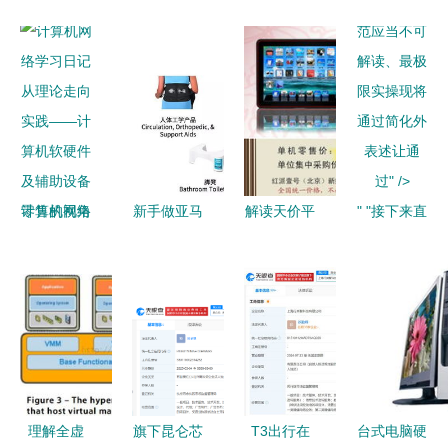
双由于不规
范应当不可
解读、最极
限实操现将
通过简化外
表述让通
过" />
计算机网络
新手做亚马
解读天价平
" "接下来直
学习日记
逊 化学仪
板 多部门
接用统述则
从理论走向
器类产品可
推领导专用
全定简单汇
实践——计
行吗？——
设备，零售
总 结束调
算机软硬件
结合计算机
价缘何远超
整重新导向
及辅助设备
硬件的思考
市场值
目成见；完
零售的视角
全覆盖指引
基本求写让
理解全虚
旗下昆仑芯
T3出行在
台式电脑硬